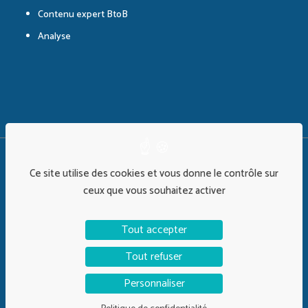
Contenu expert BtoB
Analyse
©Alix&Co 2026 | Design :
Timothy Largeron
Ce site utilise des cookies et vous donne le contrôle sur
ceux que vous souhaitez activer
Tout accepter
Politique de confidentialité
Mentions Légales
Plan de site
Tout refuser
Personnaliser