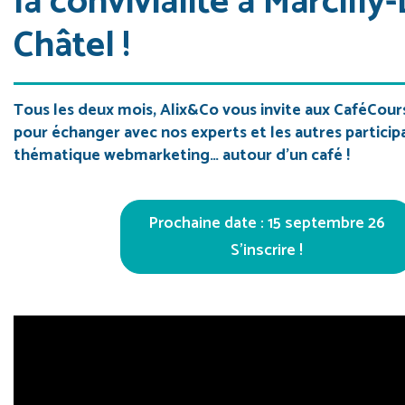
la convivialité à Marcilly-
Châtel !
Tous les deux mois, Alix&Co vous invite aux CaféCour
pour échanger avec nos experts et les autres particip
thématique webmarketing… autour d’un café !
Prochaine date : 15 septembre 26
S’inscrire !