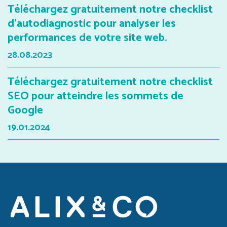
Téléchargez gratuitement notre checklist
d’autodiagnostic pour analyser les
performances de votre site web.
28.08.2023
Téléchargez gratuitement notre checklist
SEO pour atteindre les sommets de
Google
19.01.2024