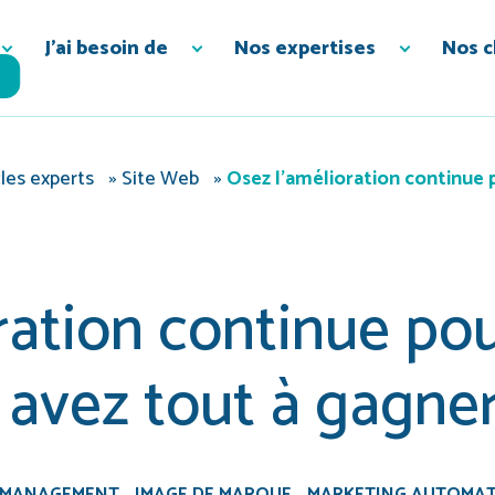
J’ai besoin de
Nos expertises
Nos c
les experts
»
Site Web
»
Osez l’amélioration continue p
ration continue pou
s avez tout à gagne
 MANAGEMENT
IMAGE DE MARQUE
MARKETING AUTOMAT