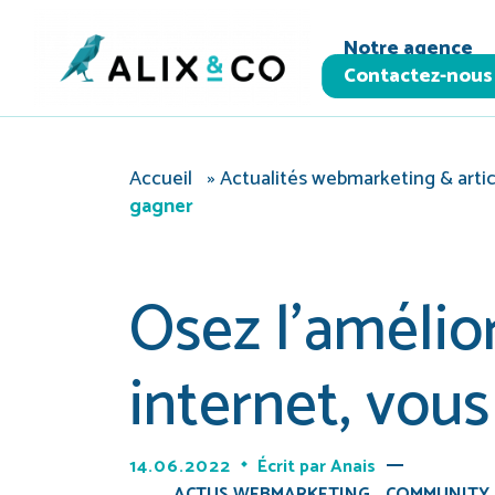
Panneau de gestion des cookies
Notre agence
Contactez-nous
Accueil
»
Actualités webmarketing & artic
gagner
Osez l’amélio
internet, vou
14.06.2022
Écrit par
Anais
ACTUS WEBMARKETING
COMMUNITY