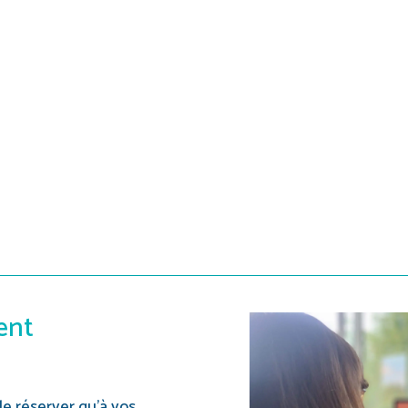
ent
e réserver qu’à vos