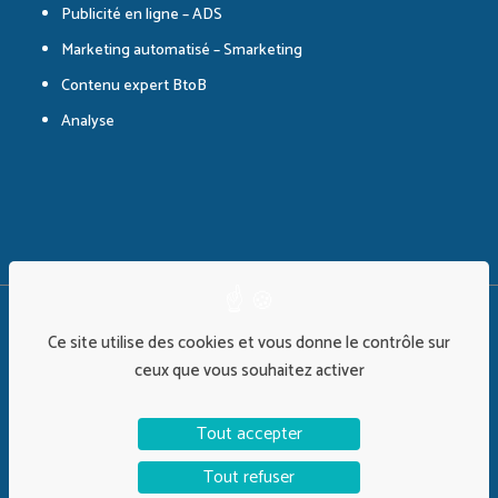
Publicité en ligne – ADS
Marketing automatisé – Smarketing
Contenu expert BtoB
Analyse
©Alix&Co 2026 | Design :
Timothy Largeron
Ce site utilise des cookies et vous donne le contrôle sur
ceux que vous souhaitez activer
Tout accepter
Politique de confidentialité
Mentions Légales
Plan de site
Tout refuser