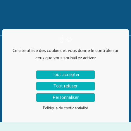
©Alix&Co 2026 | Design :
Timothy Largeron
Ce site utilise des cookies et vous donne le contrôle sur
ceux que vous souhaitez activer
Tout accepter
Politique de confidentialité
Mentions Légales
Plan de site
Tout refuser
Personnaliser
Politique de confidentialité