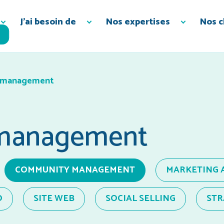
J’ai besoin de
Nos expertises
Nos c
 management
management
COMMUNITY MANAGEMENT
MARKETING 
O
SITE WEB
SOCIAL SELLING
STR