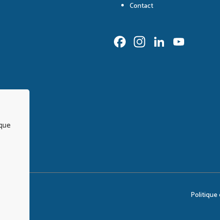
Contact
Facebook
Instagram
LinkedI
You
Chan
 que
Politique 