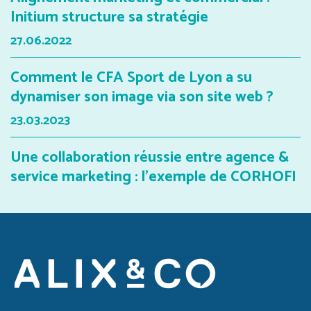
Initium structure sa stratégie
27.06.2022
Comment le CFA Sport de Lyon a su
dynamiser son image via son site web ?
23.03.2023
Une collaboration réussie entre agence &
service marketing : l’exemple de CORHOFI