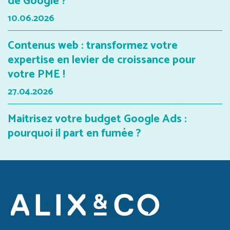
de Google ?
10.06.2026
Contenus web : transformez votre
expertise en levier de croissance pour
votre PME !
27.04.2026
Maitrisez votre budget Google Ads :
pourquoi il part en fumée ?