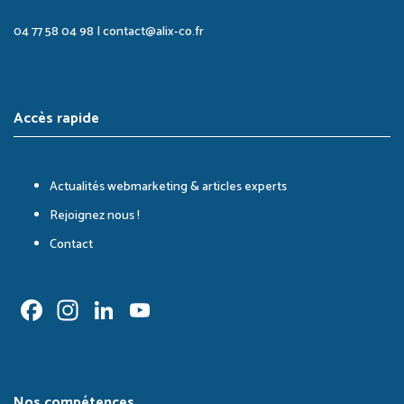
04 77 58 04 98
|
contact@alix-co.fr
Accès rapide
Actualités webmarketing & articles experts
Rejoignez nous !
Contact
Facebook
Instagram
LinkedIn
YouTube
Channel
Nos compétences