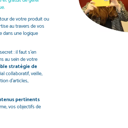
et gratuit de gérer
ue.
our de votre produit ou
rtise au travers de vos
te dans une logique
ecret : il faut s’en
s au sein de votre
ble stratégie de
al collaboratif, veille,
ion d’articles,
ntenus pertinents
rme, vos objectifs de