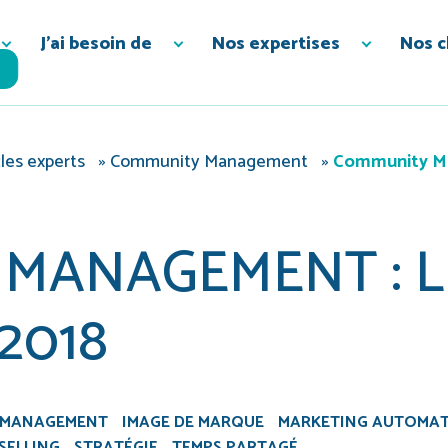
J’ai besoin de
Nos expertises
Nos c
les experts
»
Community Management
»
Community Ma
MANAGEMENT : L
2018
 MANAGEMENT
IMAGE DE MARQUE
MARKETING AUTOMAT
SELLING
STRATÉGIE
TEMPS PARTAGÉ