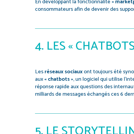
En développant la fonctionnalité
« market
consommateurs afin de devenir des support
4. LES « CHATBOTS
Les
réseaux sociaux
ont toujours été syn
aux
« chatbots »
, un logiciel qui utilise l
réponse rapide aux questions des internau
milliards de messages échangés ces 6 dern
5. LE STORYTELLI