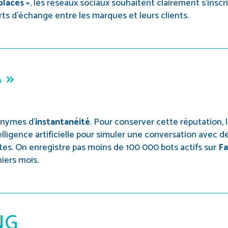
places »
, les réseaux sociaux souhaitent clairement s’inscr
s d’échange entre les marques et leurs clients.
 »
onymes d’
instantanéité
. Pour conserver cette réputation, 
’intelligence artificielle pour simuler une conversation avec 
tes. On enregistre pas moins de 100 000 bots actifs sur
F
iers mois.
NG