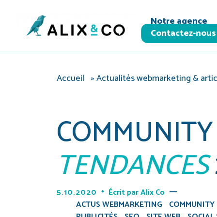
Panneau de gestion des cookies
Notre agence
Contactez-nous
Accueil
»
Actualités webmarketing & artic
COMMUNITY 
TENDANCES
5.10.2020
Écrit par
Alix Co
ACTUS WEBMARKETING
COMMUNITY
PUBLICITÉS
SEO
SITE WEB
SOCIAL 