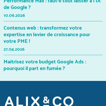
Performance Max : faut-il tout laisser à l'IA
de Google ?
10.06.2026
Contenus web : transformez votre
expertise en levier de croissance pour
votre PME !
27.04.2026
Maitrisez votre budget Google Ads :
pourquoi il part en fumée ?