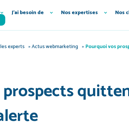
J’ai besoin de
Nos expertises
Nos c
les experts
»
Actus webmarketing
»
Pourquoi vos prosp
prospects quittent
alerte