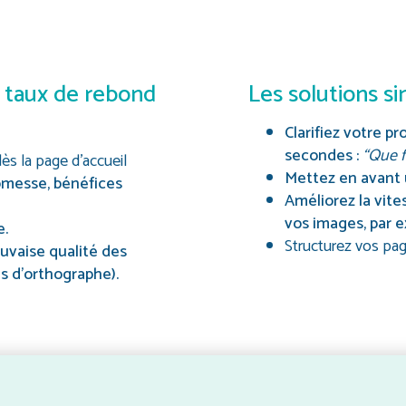
n taux de rebond
Les solutions si
Clarifiez votre p
secondes :
“Que f
s la page d’accueil
Mettez en avant u
romesse, bénéfices
Améliorez la vit
vos images, par 
e.
Structurez vos pag
uvaise qualité des
s d’orthographe).