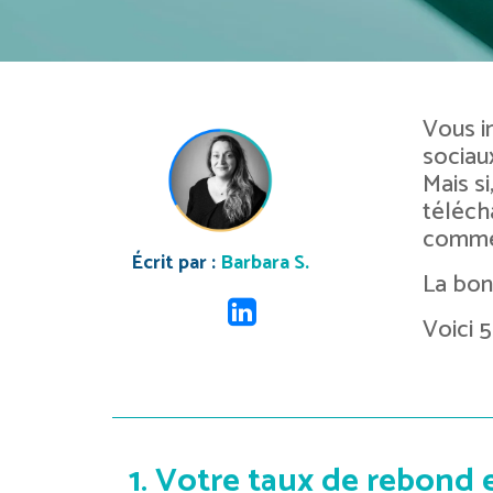
Vous i
sociaux
Mais si
téléch
commer
Écrit par :
Barbara S.
La bon
Voici 
1. Votre taux de rebond 