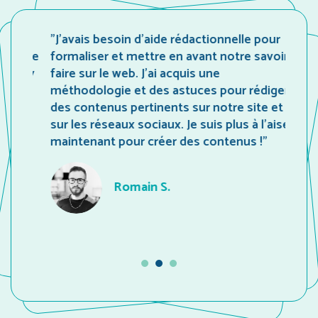
"J’avais besoin d’aide rédactionnelle pour
« Le 
gère
formaliser et mettre en avant notre savoir-
mettr
ity
faire sur le web. J’ai acquis une
strat
ers
méthodologie et des astuces pour rédiger
accom
des contenus pertinents sur notre site et
créat
ans
sur les réseaux sociaux. Je suis plus à l’aise
résea
 en
maintenant pour créer des contenus !"
"
Romain S.